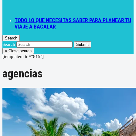
TODO LO QUE NECESITAS SABER PARA PLANEAR TU
VIAJE A BACALAR
Search
Search
Submit
×
Close search
[templatera id=”815″]
agencias