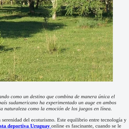
olidando como un destino que combina de manera única el
eño país sudamericano ha experimentado un auge en ambos
la naturaleza como la emoción de los juegos en línea.
serenidad del ecoturismo. Este equilibrio entre tecnología y
sta deportiva Uruguay
online es fascinante, cuando se le