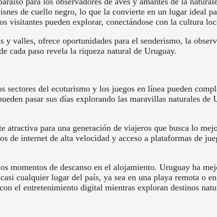
paraíso para los observadores de aves y amantes de la natura
snes de cuello negro, lo que la convierte en un lugar ideal pa
s visitantes pueden explorar, conectándose con la cultura loc
as y valles, ofrece oportunidades para el senderismo, la obser
e cada paso revela la riqueza natural de Uruguay.
s sectores del ecoturismo y los juegos en línea pueden comp
pueden pasar sus días explorando las maravillas naturales de U
te atractiva para una generación de viajeros que busca lo m
s de internet de alta velocidad y acceso a plataformas de jueg
 los momentos de descanso en el alojamiento. Uruguay ha mejor
 casi cualquier lugar del país, ya sea en una playa remota o en
 con el entretenimiento digital mientras exploran destinos natu